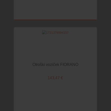
POSTELJNINA 140x70
POSTELJNINA ZA ZIBELKO
POSTELJNINA ZA KOMBINIRANE SESTAVE
ODEJICE IN VREČE
KOMBINIRANI SESTAVI
KOMODE IN OMARE
DODATKI IN ZAŠČITA
KLUPS - OTROŠKA SOBA
Otroški voziček FIORANO
IGRA
143,47 €
IGRALNE PODLOGE / PLAY CENTER
IGRAČE ZA NAJMLAJŠE
IGRAČE ZA DEKLICE
IGRAČE ZA DEČKE