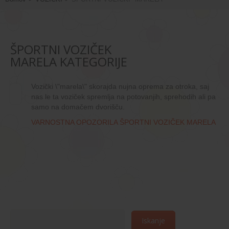
UGODNO
OBLAČILA
ŠPORTNI VOZIČEK
MARELA KATEGORIJE
BABY OBLAČILA
BABY NOGAVIČKE
Vozički \"marela\" skorajda nujna oprema za otroka, saj
OTROŠKA PIŽAMA
nas le ta voziček spremlja na potovanjih, sprehodih ali pa
samo na domačem dvorišču.
VOZIČKI
VARNOSTNA OPOZORILA ŠPORTNI VOZIČEK MARELA
GLOBOKI VOZIČKI OD 0+
ŠPORTNI VOZIČKI "MARELA"
VOZIČKI ZA DVOJČKA
DODATNA OPREMA
SENČNIKI
ZIMSKA VREČA