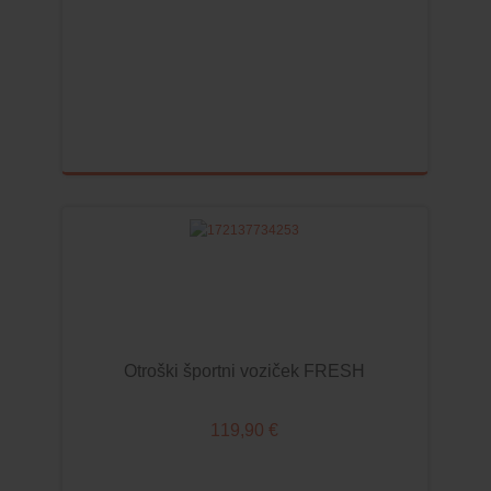
0-36kg ISOFIX
9-36kg ISOFIX
DODATKI ZA AVTOSEDEŽE
OPREMA
STOLČKI ZA HRANJENJE
LEŽALNIKI IN GUGALNIKI
KENGURUJI IN NOSAČI
PREVIJALNE BLAZINE IN KOMODE
STAJICE
PRENOSNE POSTELJICE
Otroški športni voziček FRESH
HOJICE
119,90 €
PRIPOMOČKI