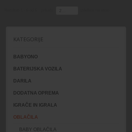
Rezultati 1 - 6 od 6
prikaži:
izdelkov na stran
200
KATEGORIJE
BABYONO
BATERIJSKA VOZILA
DARILA
DODATNA OPREMA
IGRAČE IN IGRALA
OBLAČILA
BABY OBLAČILA