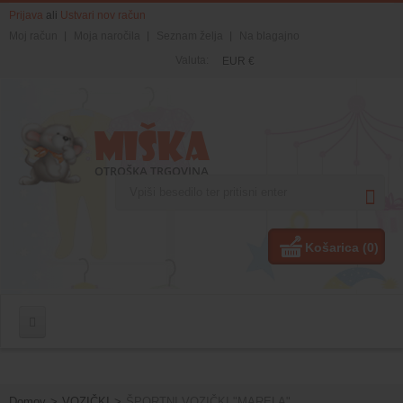
Prijava
ali
Ustvari nov račun
Moj račun
Moja naročila
Seznam želja
Na blagajno
Valuta:
EUR €
Košarica
(0)
Domov
>
VOZIČKI
>
ŠPORTNI VOZIČKI "MARELA"