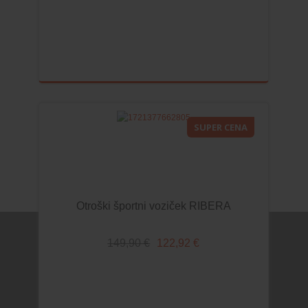
TETRA PLENICE IN FLANELA
DOJENJE
VARNOST OTROKA
HRANJENJE
KOPANJE IN TOALETA
ZDRAVJE
SUPER CENA
PREVIJALNA TORBA
SPODNJE PERILO ZA NOSEČNICE IN MAMICE
O. SOBA
Otroški športni voziček RIBERA
ZIBELKE IN POSTELJICE
149,90 €
122,92 €
OTROŠKA LEŽIŠČA
OTROŠKA POSTELJNINA
POSTELJNINA 120x60