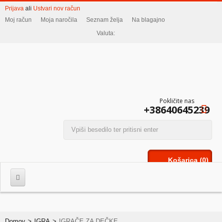
Prijava
ali
Ustvari nov račun
Moj račun
Moja naročila
Seznam želja
Na blagajno
Valuta:
Pokličite nas
+38640645239
Košarica
(0)
Domov
>
IGRA
>
IGRAČE ZA DEČKE