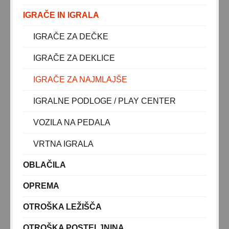
IGRAČE IN IGRALA
DOJENJE
VARNOST OTROKA
IGRAČE ZA DEČKE
HRANJENJE
IGRAČE ZA DEKLICE
KOPANJE IN TOALETA
IGRAČE ZA NAJMLAJŠE
ZDRAVJE
PREVIJALNA TORBA
IGRALNE PODLOGE / PLAY CENTER
SPODNJE PERILO ZA NOSEČNICE IN MAMICE
VOZILA NA PEDALA
O. SOBA
VRTNA IGRALA
ZIBELKE IN POSTELJICE
OBLAČILA
OTROŠKA LEŽIŠČA
OPREMA
OTROŠKA POSTELJNINA
OTROŠKA LEŽIŠČA
POSTELJNINA 120x60
OTROŠKA POSTELJNINA