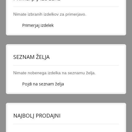
BATERIJSKA VOZILA
VOZILA NA PEDALA
Nimate izbranih izdelkov za primerjavo.
OTROŠKO KOLO
Primerjaj izdelek
KOLO TRICIKEL
POGANJALCI IN SKIROJI
POGANJALCI
SEZNAM ŽELJA
SKIROJI
VRTNA IGRALA
Nimate nobenega izdelka na seznamu želja.
Pojdi na seznam želja
DARILA
NAJBOLJ PRODAJNI