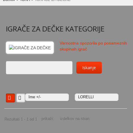
UGODNO
OBLAČILA
IGRAČE ZA DEČKE KATEGORIJE
BABY OBLAČILA
Varnostna opozorila po posameznih
BABY NOGAVIČKE
skupinah igrač
OTROŠKA PIŽAMA
VOZIČKI
GLOBOKI VOZIČKI OD 0+
ŠPORTNI VOZIČKI "MARELA"
Ime +/-
LORELLI
VOZIČKI ZA DVOJČKA
DODATNA OPREMA
prikaži:
izdelkov na stran
Rezultati 1 - 1 od 1
SENČNIKI
ZIMSKA VREČA