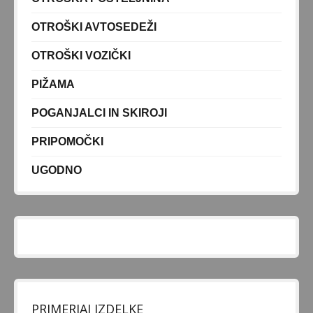
POSTELJNINA 140x70
POSTELJNINA ZA ZIBELKO
OTROŠKI AVTOSEDEŽI
POSTELJNINA ZA KOMBINIRANE SESTAVE
OTROŠKI VOZIČKI
ODEJICE IN VREČE
PIŽAMA
KOMBINIRANI SESTAVI
POGANJALCI IN SKIROJI
KOMODE IN OMARE
DODATKI IN ZAŠČITA
PRIPOMOČKI
KLUPS - OTROŠKA SOBA
UGODNO
IGRA
IGRALNE PODLOGE / PLAY CENTER
IGRAČE ZA NAJMLAJŠE
IGRAČE ZA DEKLICE
IGRAČE ZA DEČKE
PRIMERJAJ IZDELKE