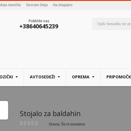
Moja naročila
Seznam želja
Na blagajno
Pokličite nas
+38640645239
OZIČKI
AVTOSEDEŽI
OPREMA
PRIPOMOČK
Stojalo za baldahin
Ocena: Še ni ocenjeno