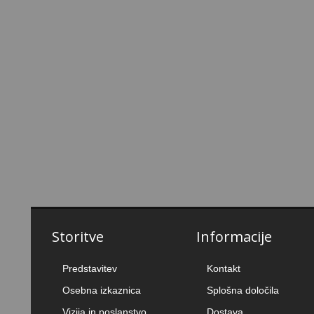
Storitve
Informacije
Predstavitev
Kontakt
Osebna izkaznica
Splošna določila
Vizija in poslanstvo
Dostava