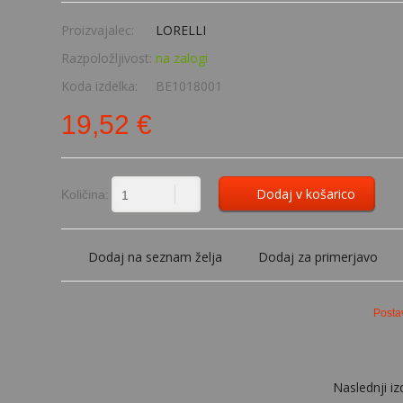
Proizvajalec:
LORELLI
Razpoložljivost:
na zalogi
Koda izdelka:
BE1018001
19,52 €
Dodaj v košarico
Količina:
Dodaj na seznam želja
Dodaj za primerjavo
Posta
Naslednji iz