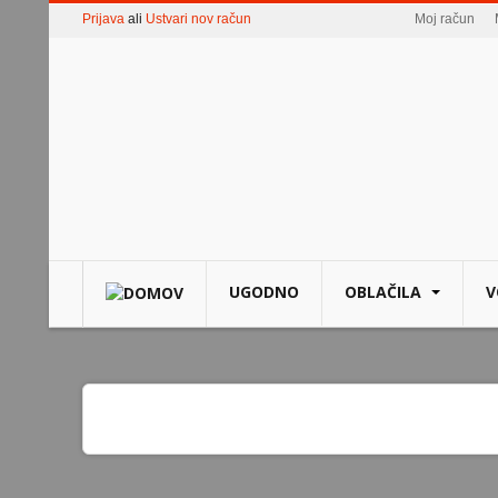
Prijava
ali
Ustvari nov račun
Moj račun
UGODNO
OBLAČILA
V