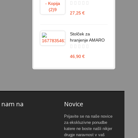
27,25 €
Stolček za
hranjenje AMARO
46,90 €
e nam na
Novice
Prijavite se na naše novice
za ekskluzivne ponudbe
katere ne boste našli nikjer
drugje naravnost v vaš