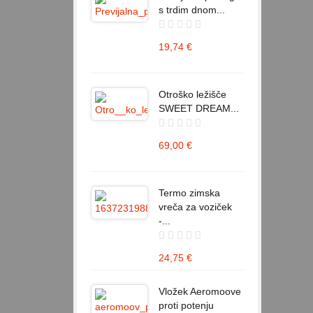
s trdim dnom...
19,74 €
Otroško ležišče
SWEET DREAM...
69,00 €
Termo zimska
vreča za voziček
-...
24,75 €
Vložek Aeromoove
proti potenju