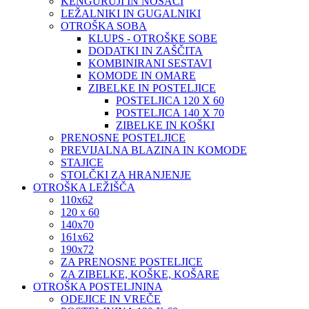
KENGURUJI IN NOSAČI
LEŽALNIKI IN GUGALNIKI
OTROŠKA SOBA
KLUPS - OTROŠKE SOBE
DODATKI IN ZAŠČITA
KOMBINIRANI SESTAVI
KOMODE IN OMARE
ZIBELKE IN POSTELJICE
POSTELJICA 120 X 60
POSTELJICA 140 X 70
ZIBELKE IN KOŠKI
PRENOSNE POSTELJICE
PREVIJALNA BLAZINA IN KOMODE
STAJICE
STOLČKI ZA HRANJENJE
OTROŠKA LEŽIŠČA
110x62
120 x 60
140x70
161x62
190x72
ZA PRENOSNE POSTELJICE
ZA ZIBELKE, KOŠKE, KOŠARE
OTROŠKA POSTELJNINA
ODEJICE IN VREČE