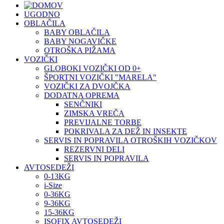
UGODNO
OBLAČILA
BABY OBLAČILA
BABY NOGAVIČKE
OTROŠKA PIŽAMA
VOZIČKI
GLOBOKI VOZIČKI OD 0+
ŠPORTNI VOZIČKI "MARELA"
VOZIČKI ZA DVOJČKA
DODATNA OPREMA
SENČNIKI
ZIMSKA VREČA
PREVIJALNE TORBE
POKRIVALA ZA DEŽ IN INSEKTE
SERVIS IN POPRAVILA OTROŠKIH VOZIČKOV
REZERVNI DELI
SERVIS IN POPRAVILA
AVTOSEDEŽI
0-13KG
i-Size
0-36KG
9-36KG
15-36KG
ISOFIX AVTOSEDEŽI