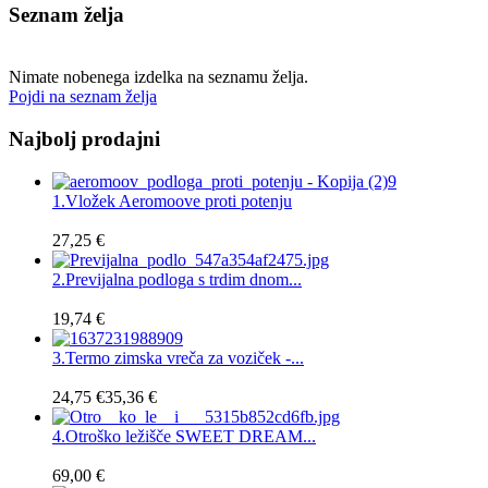
Seznam želja
Nimate nobenega izdelka na seznamu želja.
Pojdi na seznam želja
Najbolj prodajni
1.
Vložek Aeromoove proti potenju
27,25 €
2.
Previjalna podloga s trdim dnom...
19,74 €
3.
Termo zimska vreča za voziček -...
24,75 €
35,36 €
4.
Otroško ležišče SWEET DREAM...
69,00 €