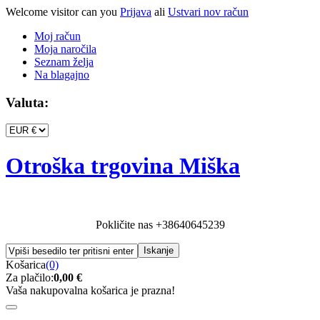
Welcome visitor can you
Prijava
ali
Ustvari nov račun
Moj račun
Moja naročila
Seznam želja
Na blagajno
Valuta:
Otroška trgovina Miška
Pokličite nas
+38640645239
Košarica
(0)
Za plačilo:
0,00 €
Vaša nakupovalna košarica je prazna!