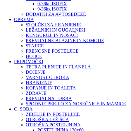
0-36kg ISOFIX
9-36kg ISOFIX
DODATKI ZA AVTOSEDEŽE
OPREMA
STOLČKI ZA HRANJENJE
LEŽALNIKI IN GUGALNIKI
KENGURUJI IN NOSAČI
PREVIJALNE BLAZINE IN KOMODE
STAJICE
PRENOSNE POSTELJICE
HOJICE
PRIPOMOČKI
TETRA PLENICE IN FLANELA
DOJENJE
VARNOST OTROKA
HRANJENJE
KOPANJE IN TOALETA
ZDRAVJE
PREVIJALNA TORBA
SPODNJE PERILO ZA NOSEČNICE IN MAMICE
O. SOBA
ZIBELKE IN POSTELJICE
OTROŠKA LEŽIŠČA
OTROŠKA POSTELJNINA
POSTELJNINA 120x60