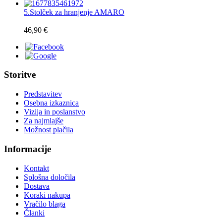
5.
Stolček za hranjenje AMARO
46,90 €
Storitve
Predstavitev
Osebna izkaznica
Vizija in poslanstvo
Za najmlajše
Možnost plačila
Informacije
Kontakt
Splošna določila
Dostava
Koraki nakupa
Vračilo blaga
Članki