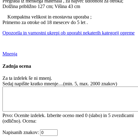
Pregrada iz mehkega materiala , za največ udobnost za otroka;
Dolžina približno 127 cm; Višina 43 cm
Kompaktna velikost in enostavna uporaba ;
Primerno za otroke od 18 mesecev do 5 let .
Opozorila in varnostni ukrepi ob uporabi nekaterih kategorij opreme
Mnenja
Zadnja ocena
Za ta izdelek še ni mnenj.
Sedaj napišite kratko mnenje....(min. 5, max. 2000 znakov)
Prvo: Ocenite izdelek. Izberite oceno med 0 (slabo) in 5 zvezdicami
(odlično).
Ocena:
Napisanih znakov: