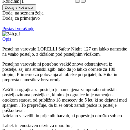
Količina:
Dodaj v košarico
Dodaj na seznam želja
Dodaj za primerjavo
Postavi vprašanje
Opis
Posteljno varovalo LORELLI Safety Night 127 cm lahko namestite
na vsako posteljo, z držalom pod posteljnim vložkom.
Posteljno varovalo ni potrebno vsakič znova odstranjevati iz
postelje, saj ima stranski zgib, tako da jo lahko obrnete za 180
stopinj. Primerno za potovanja ali obiske pri prijateljih. Hitra in
preprosta namestitev brez orodja.
Zaščitna ograjica za posteljo je namenjena za uporabo otroških
postelj oziroma posteljice , ki nimajo ograjice in je namenjena
otrokom starosti od približno 18 mesecev do 5 let, ki so dejavni med
spanjem .
To preprečuje, da bi se otrok zaradi padca iz postelje
poškodoval.
Izdelano v svetlih in prijetnih barvah, ki popestrijo otroško sobico.
Lahek in enostaven okvir za uporabo ;