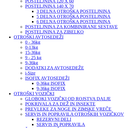
POSTELJNINA 120 X 60
POSTELJNINA 140 X 70
3 DELNA OTROŠKA POSTELJNINA
5 DELNA OTROŠKA POSTELJNINA
6 DELNA OTROŠKA POSTELJNINA
POSTELJNINA ZA KOMBINIRANE SESTAVE
POSTELJNINA ZA ZIBELKO
OTROŠKI AVTOSEDEŽI
0 - 36kg
0-13kg
15-36kg
9 - 25 kg
9-36kg
DODATKI ZA AVTOSEDEŽE
i-Size
ISOFIX AVTOSEDEŽI
0-36kg ISOFIX
9-36kg ISOFIX
OTROŠKI VOZIČKI
GLOBOKI VOZIČKI OD ROJSTVA DALJE
POKRIVALA ZA DEŽ IN INSEKTE
PREVLEKE ZA NOGE IN ZIMSKE VREČE
SERVIS IN POPRAVILA OTROŠKIH VOZIČKOV
REZERVNI DELI
SERVIS IN POPRAVILA