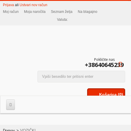
Prijava
ali
Ustvari nov račun
Moj račun
Moja naročila
Seznam želja
Na blagajno
Valuta:
Pokličite nas
+38640645239
Košarica
(0)
Domov
>
VOZIČKI