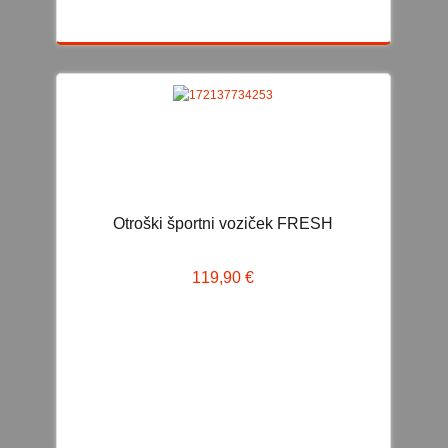
BATERIJSKA VOZILA
VOZILA NA PEDALA
OTROŠKO KOLO
KOLO TRICIKEL
POGANJALCI IN SKIROJI
POGANJALCI
SKIROJI
Otroški športni voziček FRESH
VRTNA IGRALA
119,90 €
DARILA