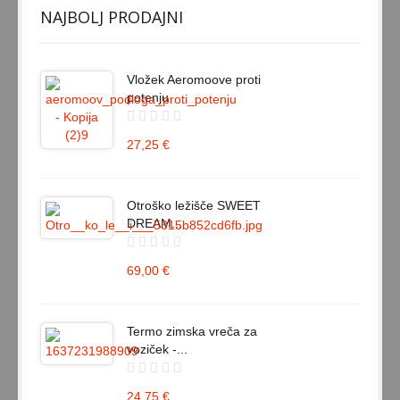
NAJBOLJ PRODAJNI
Vložek Aeromoove proti
potenju
27,25 €
Otroško ležišče SWEET
DREAM...
69,00 €
Termo zimska vreča za
voziček -...
24,75 €