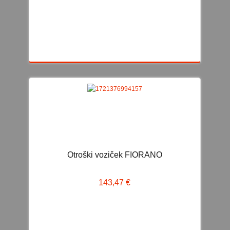
TETRA PLENICE IN FLANELA
DOJENJE
VARNOST OTROKA
HRANJENJE
KOPANJE IN TOALETA
ZDRAVJE
PREVIJALNA TORBA
SPODNJE PERILO ZA NOSEČNICE IN MAMICE
O. SOBA
Otroški voziček FIORANO
ZIBELKE IN POSTELJICE
OTROŠKA LEŽIŠČA
143,47 €
OTROŠKA POSTELJNINA
POSTELJNINA 120x60