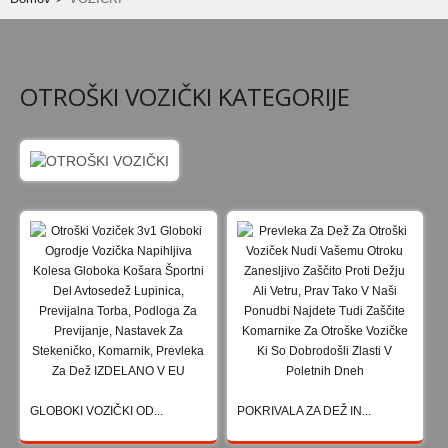
UGODNO
OBLAČILA
OTROŠKI VOZIČKI KATEGORIJE
BABY OBLAČILA
BABY NOGAVIČKE
OTROŠKA PIŽAMA
VOZIČKI
GLOBOKI VOZIČKI OD 0+
ŠPORTNI VOZIČKI "MARELA"
VOZIČKI ZA DVOJČKA
DODATNA OPREMA
GLOBOKI VOZIČKI OD...
POKRIVALA ZA DEŽ IN...
SENČNIKI
ZIMSKA VREČA