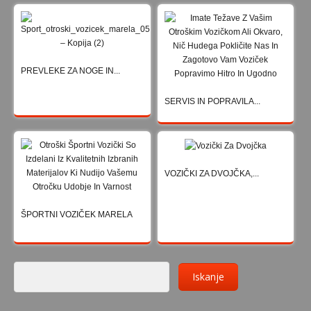
PREVIJALNE TORBE
POKRIVALA ZA DEŽ IN INSEKTE
SERVIS IN POPRAVILA OTROŠKIH VOZIČKOV
PREVLEKE ZA NOGE IN...
REZERVNI DELI
SERVIS IN POPRAVILA...
SERVIS IN POPRAVILA
AVTOSEDEŽI
VOZIČKI ZA DVOJČKA,...
0-13KG
i-Size
ŠPORTNI VOZIČEK MARELA
0-36KG
9-36KG
15-36KG
ISOFIX AVTOSEDEŽI