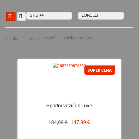
0-36kg ISOFIX
9-36kg ISOFIX
SKU +/-
LORELLI
DODATKI ZA AVTOSEDEŽE
OPREMA
prikaži:
izdelkov na stran
Rezultati 1 - 4 od 4
STOLČKI ZA HRANJENJE
LEŽALNIKI IN GUGALNIKI
KENGURUJI IN NOSAČI
SUPER CENA
PREVIJALNE BLAZINE IN KOMODE
STAJICE
PRENOSNE POSTELJICE
Športni voziček Luxe
HOJICE
184,99 €
147,99 €
PRIPOMOČKI