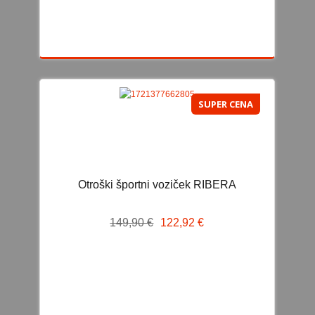
POSTELJNINA 140x70
POSTELJNINA ZA ZIBELKO
POSTELJNINA ZA KOMBINIRANE SESTAVE
ODEJICE IN VREČE
KOMBINIRANI SESTAVI
SUPER CENA
KOMODE IN OMARE
DODATKI IN ZAŠČITA
KLUPS - OTROŠKA SOBA
Otroški športni voziček RIBERA
IGRA
149,90 €
122,92 €
IGRALNE PODLOGE / PLAY CENTER
IGRAČE ZA NAJMLAJŠE
IGRAČE ZA DEKLICE
IGRAČE ZA DEČKE