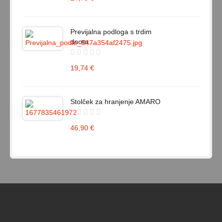
Previjalna podloga s trdim
dnom...
19,74 €
Stolček za hranjenje AMARO
46,90 €