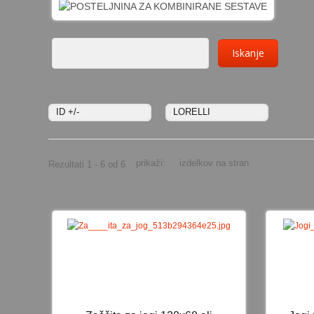
ID +/-
LORELLI
prikaži:
izdelkov na stran
Rezultati 1 - 6 od 6