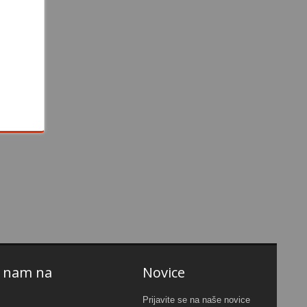
e nam na
Novice
Prijavite se na naše novice