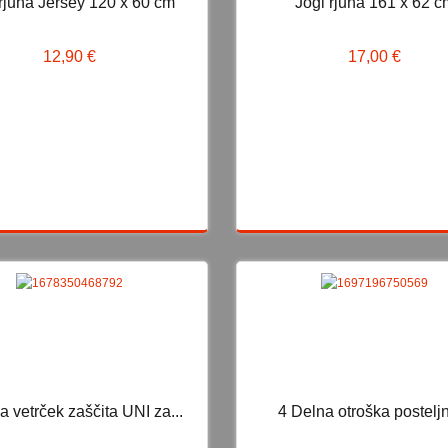
 rjuha Jersey 120 x 60 cm
Jogi rjuha 161 x 62 c
gi rjuha Jersey 120 x 60 cm
Jogi rjuha 161 x 62 cm
12,90 €
17,00 €
12,90 €
17,00 €
N
 vetrček zaščita UNI za...
4 Delna otroška postelj
oba vetrček zaščita UNI za...
4 Delna otroška posteljnin