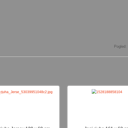
Pogled:
NOVO
N