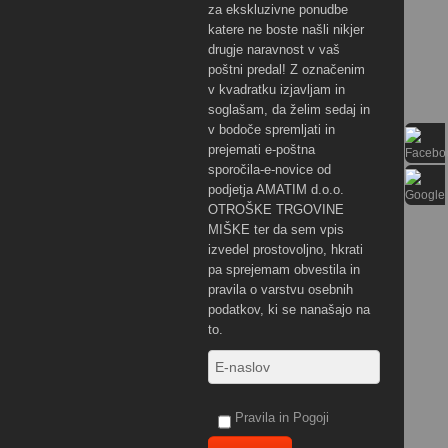
za ekskluzivne ponudbe
katere ne boste našli nikjer
drugje naravnost v vaš
poštni predal! Z označenim
v kvadratku izjavljam in
soglašam, da želim sedaj in
v bodoče spremljati in
prejemati e-poštna
sporočila-e-novice od
podjetja AMATIM d.o.o.
OTROŠKE TRGOVINE
MIŠKE ter da sem vpis
izvedel prostovoljno, hkrati
pa sprejemam obvestila in
pravila o varstvu osebnih
podatkov, ki se nanašajo na
to.
Pravila in Pogoji