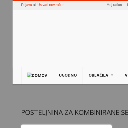
Prijava
ali
Ustvari nov račun
Moj račun
UGODNO
OBLAČILA
V
POSTELJNINA ZA KOMBINIRANE S