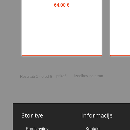
64,00 €
64,00 €
prikaži:
izdelkov na stran
Rezultati 1 - 6 od 6
Storitve
Informacije
Predstavitev
Kontakt