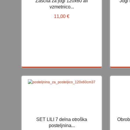
Zaščita za jogi 120x60 ali
Jogi
Zaščita za jogi 120x60 ali
Jo
vzmetnico...
vzmetnico...
11,00 €
11,00 €
SET LILI 7 delna otroška
Obroba
SET LILI 7 delna otroška
Obr
posteljnina...
posteljnina...