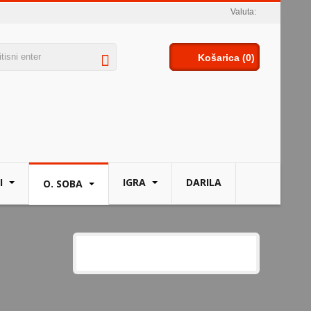
Valuta:
Košarica
(0)
I
IGRA
DARILA
O. SOBA